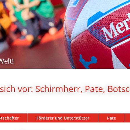
Welt!
sich vor: Schirmherr, Pate, Bots
tschafter
Förderer und Unterstützer
Pate