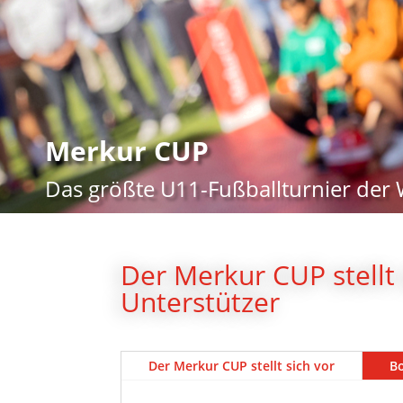
Merkur CUP
Das größte U11-Fußballturnier der 
Der Merkur CUP stellt 
Unterstützer
Der Merkur CUP stellt sich vor
Bo