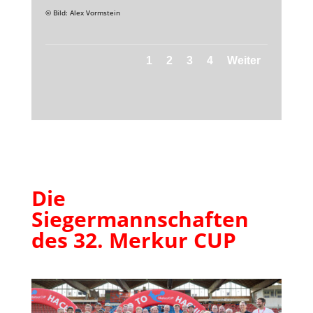
© Bild: Alex Vormstein
1
2
3
4
Weiter
Die
Siegermannschaften
des 32. Merkur CUP