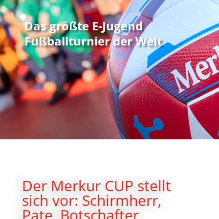
Das größte E-Jugend
Fußballturnier der Welt
Der Merkur CUP stellt
sich vor: Schirmherr,
Pate, Botschafter,