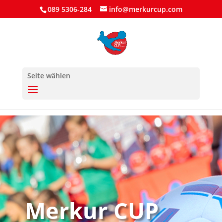
089 5306-284
info@merkurcup.com
Seite wählen
Merkur CUP