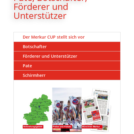
Förderer und
Unterstützer
Der Merkur CUP stellt sich vor
Botschafter
Förderer und Unterstützer
Pate
Schirmherr