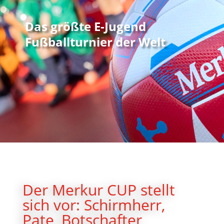
Das größte E-Jugend
Fußballturnier der Welt
Der Merkur CUP stellt
sich vor: Schirmherr,
Pate, Botschafter,