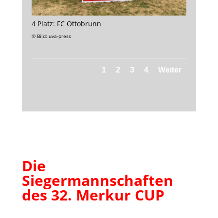
4 Platz: FC Ottobrunn
© Bild: uva-press
1
2
3
4
Weiter
Die
Siegermannschaften
des 32. Merkur CUP