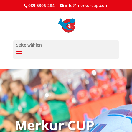
089 5306-284
info@merkurcup.com
Seite wählen
Merkur CUP