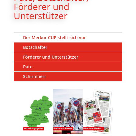
Förderer und
Unterstützer
Der Merkur CUP stellt sich vor
Botschafter
Förderer und Unterstützer
Pate
Schirmherr