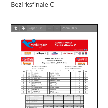
Bezirksfinale C
Page
1
/
2
Zoom
100%