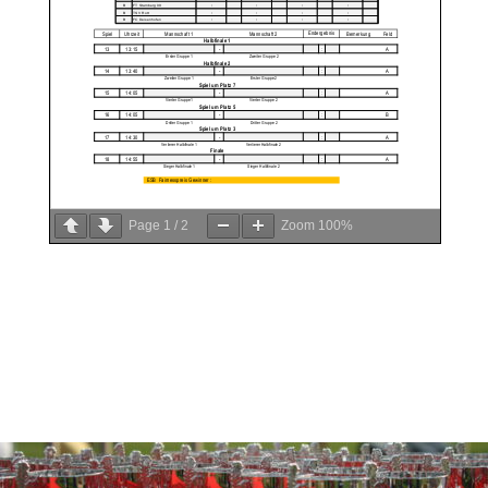
Page
1
/
2
Zoom
100%