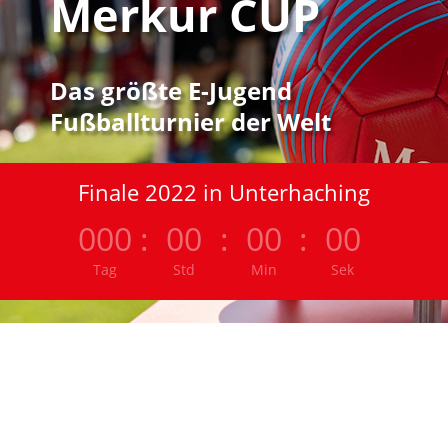
Merkur CUP
Das größte E-Jugend
Fußballturnier der Welt
Finale 2022 in Unterhaching
000
:
00
:
00
:
00
Tag
Std
Min
Sek