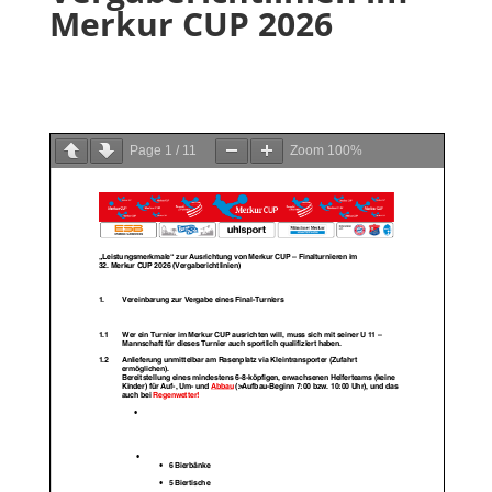
Merkur CUP 2026
Page
1
/
11
Zoom
100%