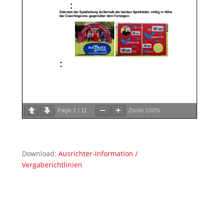
Page
1
/
11
Zoom
100%
Download:
Ausrichter-Information /
Vergaberichtlinien