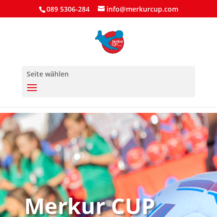
089 5306-284
info@merkurcup.com
Seite wählen
Merkur CUP