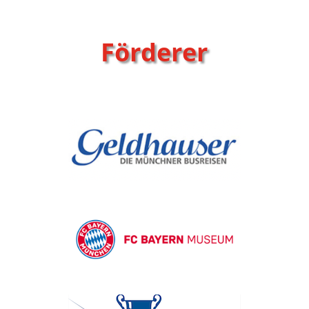
Förderer