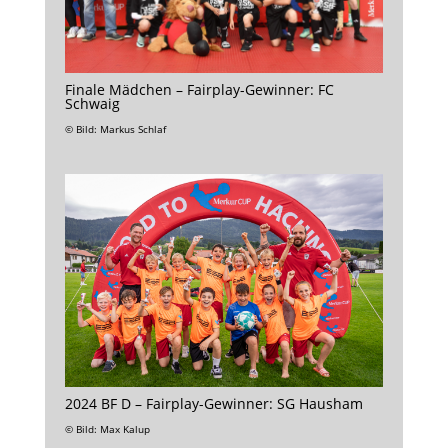
Finale Mädchen – Fairplay-Gewinner: FC
Schwaig
© Bild: Markus Schlaf
2024 BF D – Fairplay-Gewinner: SG Hausham
© Bild: Max Kalup