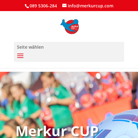
089 5306-284
info@merkurcup.com
Seite wählen
Merkur CUP