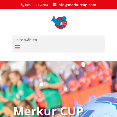
089 5306-284
info@merkurcup.com
Seite wählen
Merkur CUP