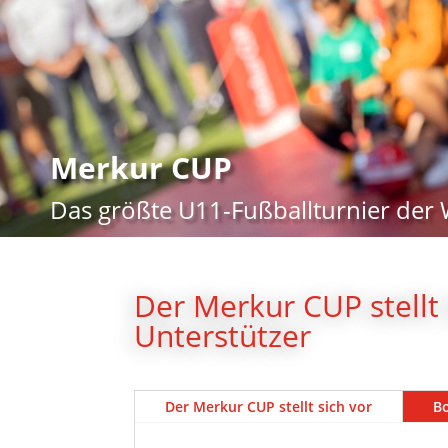
Merkur CUP
Das größte U11-Fußballturnier der 
Der Merkur CUP stellt 
Unterstützer
Der Merkur CUP stellt sich vor
Bo