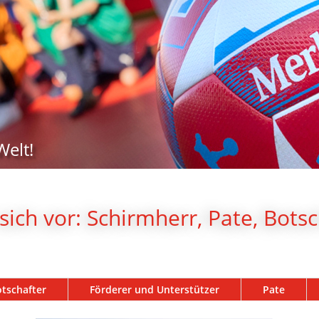
Welt!
sich vor: Schirmherr, Pate, Bots
tschafter
Förderer und Unterstützer
Pate