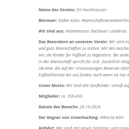
Name des Vereins:
SV Haimhausen
Betreuer:
Stefan Euler, Mannschaftsverantwortli
Wir sind aus:
Haimhausen/ Dachauer Landkreis
Das Besondere an unserem Verein:
Wir sind ei
und gute Mannschaften zu stellen. Mit den besche
hin, die Kinder für Fußball zu begeistern. Bei a
in der Mannschaft spricht für sich. Zusätzlich int
Ukraine, die auf der ortsansässigen Bavarian Inte
Fußballheimat bei uns finden, auch wenn sie nur e
Unser Motto:
Wir sind alle Dorfkinder, scheiß au
Mitglieder:
ca. 350-450
Datum des Besuchs:
26.10.2024
Der Gegner von Unterhaching:
Viktoria Köln
Anfahrt:
Wir sind mit
einen Sprinter und pri