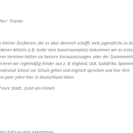
cher/ Trainer
n kleiner Dorfverein, der es aber dennoch schafft, viele Jugendliche zu b
idenen Mitteln (z.B. leider kein Kunstrasenplatz) bekommen wir es trot
nderen Vereinen hätten sie bessere Voraussetzungen, aber der Zusammenh
egrieren wir regelmäßig Kinder aus z. B. England, USA, Südafrika, Spanie
rnational School zur Schule gehen und englisch sprechen und hier ihre
in paar Jahre hier in Deutschland leben.
f eure Stadt…(Lied von Finnel)
vaten Fahrzeugen gekommen.