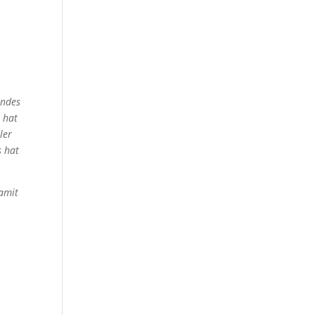
endes
 hat
ler
s hat
Damit