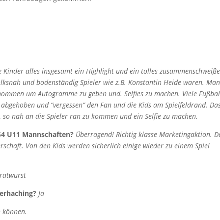
e Kinder alles insgesamt ein Highlight und ein tolles zusammenschweiß
lksnah und bodenständig Spieler wie z.B. Konstantin Heide waren. Man
 genommen um Autogramme zu geben und. Selfies zu machen.
Viele Fußbal
r abgehoben und “vergessen” den Fan und die Kids am Spielfeldrand. Da
t, so nah an die Spieler ran zu kommen und ein Selfie zu machen.
354 U11 Mannschaften?
Überragend! Richtig klasse Marketingaktion. 
chaft. Von den Kids werden sicherlich einige wieder zu einem Spiel
Bratwurst
terhaching?
Ja
n können.