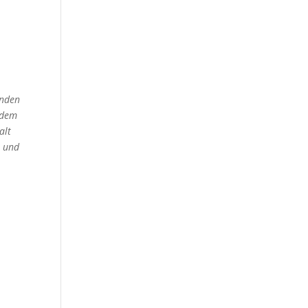
inden
zdem
alt
n und