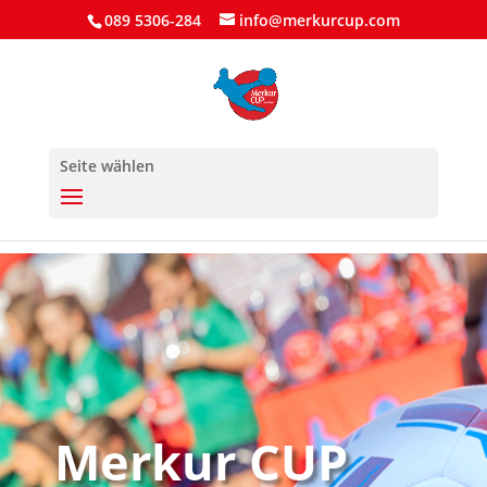
089 5306-284
info@merkurcup.com
Seite wählen
Merkur CUP