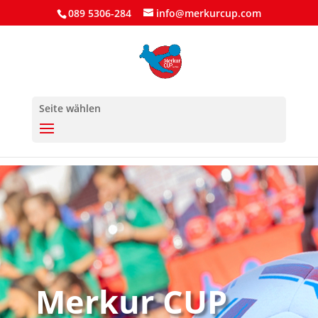
089 5306-284
info@merkurcup.com
Seite wählen
Merkur CUP