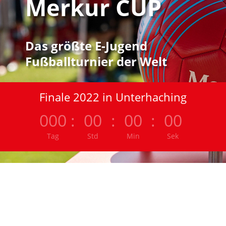
Merkur CUP
Das größte E-Jugend
Fußballturnier der Welt
Finale 2022 in Unterhaching
000
:
00
:
00
:
00
Tag
Std
Min
Sek