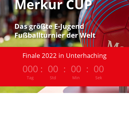
Merkur CUP
Das größte E-Jugend
Fußballturnier der Welt
Finale 2022 in Unterhaching
000
:
00
:
00
:
00
Tag
Std
Min
Sek