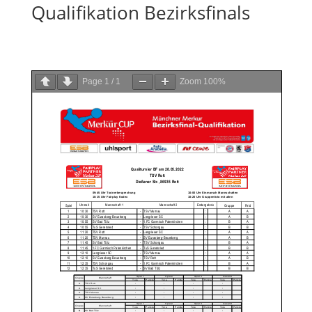
Qualifikation Bezirksfinals
Page
1
/
1
Zoom
100%