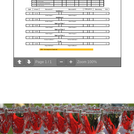
Page
1
/
1
Zoom
100%