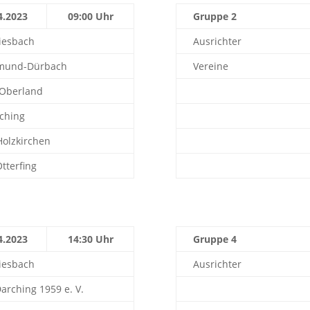
4.2023
09:00 Uhr
Gruppe 2
iesbach
Ausrichter
mund-Dürbach
Vereine
Oberland
öching
Holzkirchen
tterfing
4.2023
14:30 Uhr
Gruppe 4
iesbach
Ausrichter
arching 1959 e. V.