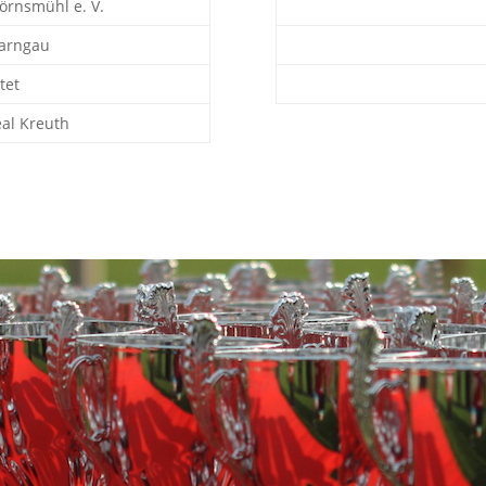
örnsmühl e. V.
arngau
tet
eal Kreuth