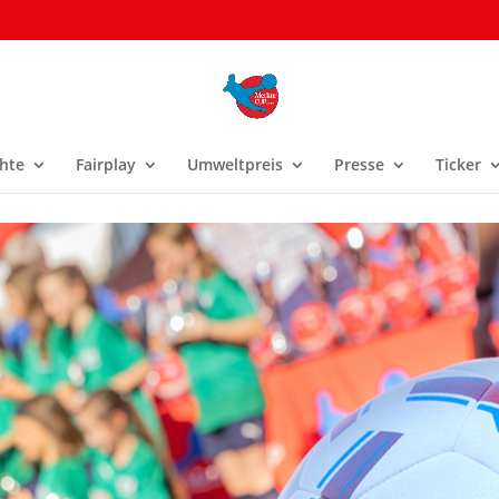
hte
Fairplay
Umweltpreis
Presse
Ticker