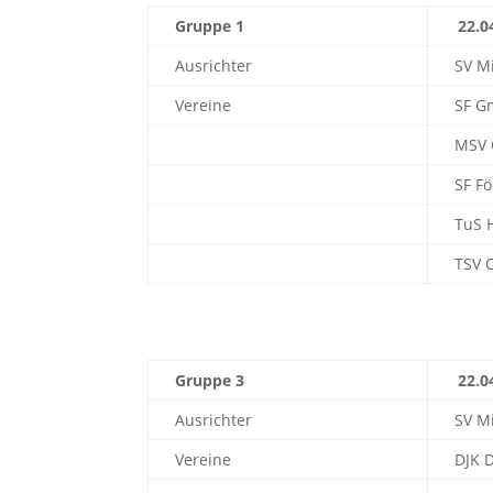
Gruppe 1
22.0
Ausrichter
SV M
Vereine
SF G
MSV 
SF F
TuS 
TSV O
Gruppe 3
22.0
Ausrichter
SV M
Vereine
DJK D