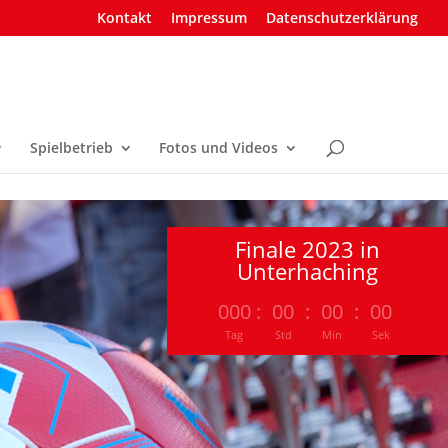
Kontakt
Impressum
Datenschutzerklärung
Spielbetrieb
Fotos und Videos
Finale 2023 in
Unterhaching
000
:
00
:
00
:
00
Tag
Std
Min
Sek