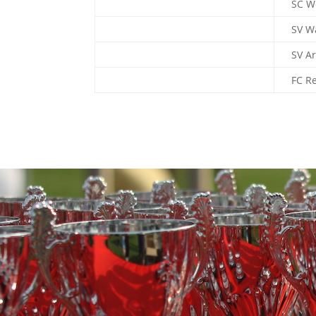
SC W
SV W
SV Ar
FC R