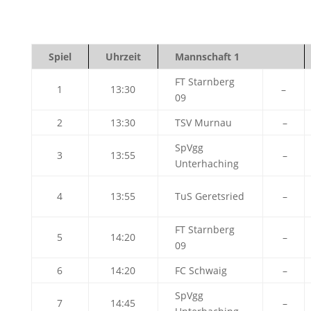
Spiel
Uhrzeit
Mannschaft 1
FT Starnberg
1
13:30
–
09
2
13:30
TSV Murnau
–
SpVgg
3
13:55
–
Unterhaching
4
13:55
TuS Geretsried
–
FT Starnberg
5
14:20
–
09
6
14:20
FC Schwaig
–
SpVgg
7
14:45
–