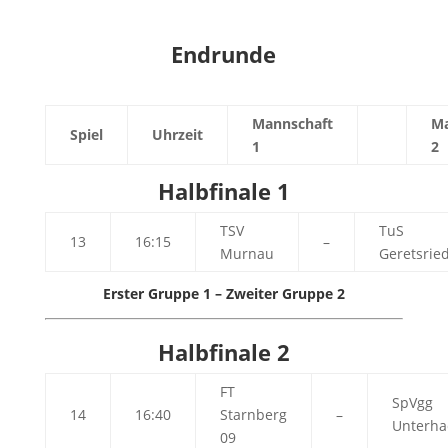
Endrunde
Mannschaft
Ma
Spiel
Uhrzeit
1
2
Halbfinale 1
TSV
TuS
13
16:15
–
Murnau
Geretsrie
Erster Gruppe 1 – Zweiter Gruppe 2
Halbfinale 2
FT
SpVgg
14
16:40
Starnberg
–
Unterha
09