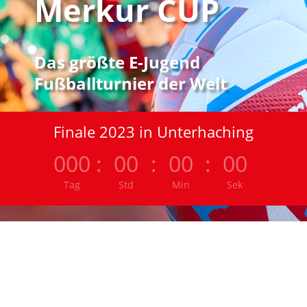
Merkur CUP
Das größte E-Jugend
Fußballturnier der Welt
Finale 2023 in Unterhaching
000
:
00
:
00
:
00
Tag
Std
Min
Sek