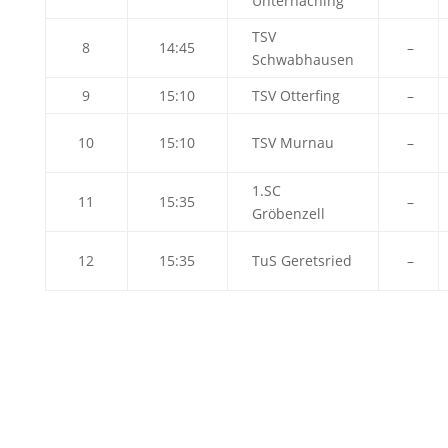
Unterhaching
TSV
8
14:45
–
Schwabhausen
9
15:10
TSV Otterfing
–
10
15:10
TSV Murnau
–
1.SC
11
15:35
–
Gröbenzell
12
15:35
TuS Geretsried
–