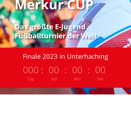
Merkur CUP
Das größte E-Jugend
Fußballturnier der Welt
Finale 2023 in Unterhaching
000
:
00
:
00
:
00
Tag
Std
Min
Sek