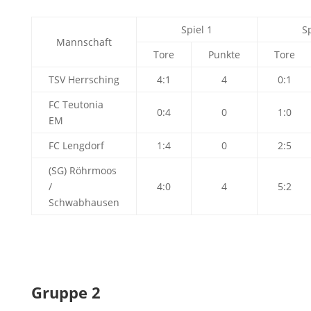
Spiel 1
Sp
Mannschaft
Tore
Punkte
Tore
TSV Herrsching
4:1
4
0:1
FC Teutonia
0:4
0
1:0
EM
FC Lengdorf
1:4
0
2:5
(SG) Röhrmoos
/
4:0
4
5:2
Schwabhausen
Gruppe 2