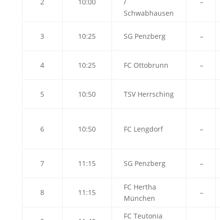
2
10:00
/
–
Schwabhausen
3
10:25
SG Penzberg
–
4
10:25
FC Ottobrunn
–
5
10:50
TSV Herrsching
6
10:50
FC Lengdorf
–
7
11:15
SG Penzberg
–
FC Hertha
8
11:15
–
München
FC Teutonia