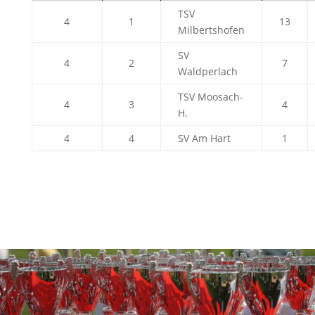
TSV
4
1
13
Milbertshofen
SV
4
2
7
Waldperlach
TSV Moosach-
4
3
4
H.
4
4
SV Am Hart
1