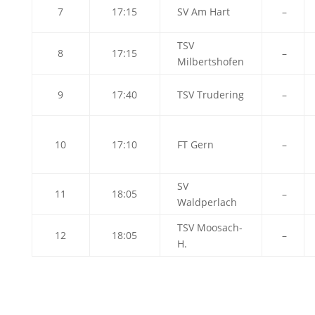
7
17:15
SV Am Hart
–
TSV
8
17:15
–
Milbertshofen
9
17:40
TSV Trudering
–
10
17:10
FT Gern
–
SV
11
18:05
–
Waldperlach
TSV Moosach-
12
18:05
–
H.