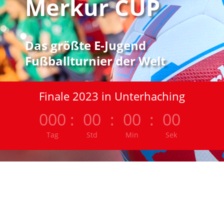
Merkur CUP
Das größte E-Jugend
Fußballturnier der Welt
Finale 2023 in Unterhaching
000
:
00
:
00
:
00
Tag
Std
Min
Sek