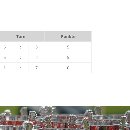
Tore
Punkte
6
:
3
5
5
:
2
5
1
:
7
0