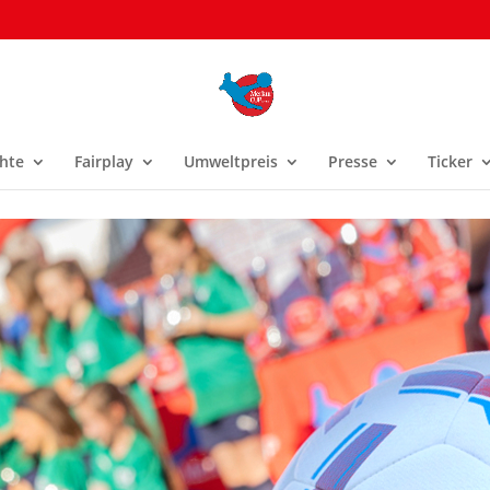
hte
Fairplay
Umweltpreis
Presse
Ticker