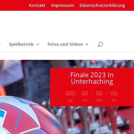
Kontakt
Impressum
Datenschutzerklärung
Spielbetrieb
Fotos und Videos
Finale 2023 in
Unterhaching
000
:
00
:
00
:
00
Tag
Std
Min
Sek