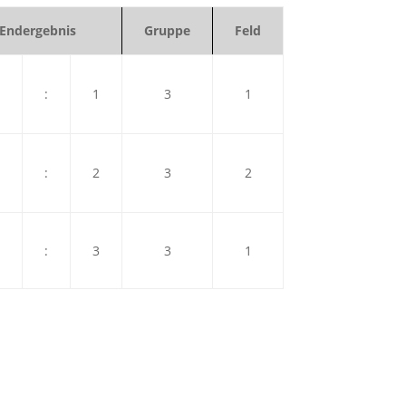
Endergebnis
Gruppe
Feld
:
1
3
1
:
2
3
2
:
3
3
1