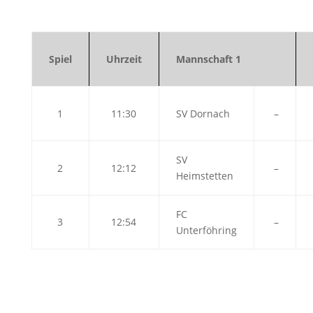
Spiel
Uhrzeit
Mannschaft 1
1
11:30
SV Dornach
–
SV
2
12:12
–
Heimstetten
FC
3
12:54
–
Unterföhring