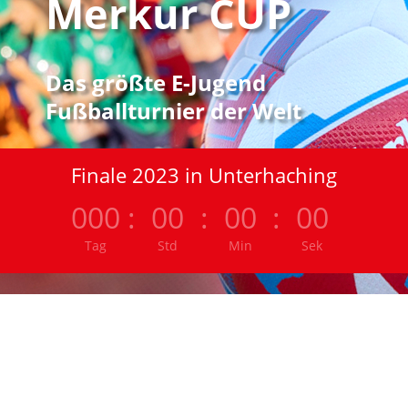
Merkur CUP
Das größte E-Jugend
Fußballturnier der Welt
Finale 2023 in Unterhaching
000
:
00
:
00
:
00
Tag
Std
Min
Sek