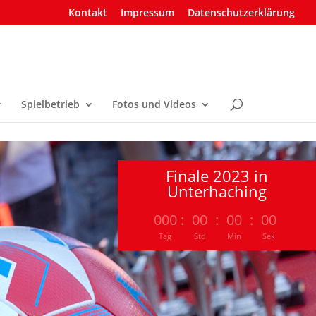
Kontakt
Impressum
Datenschutzerklärung
Spielbetrieb
Fotos und Videos
Finale 2023 in
Unterhaching
000
:
00
:
00
:
00
Tag
Std
Min
Sek