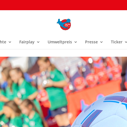
hte
Fairplay
Umweltpreis
Presse
Ticker