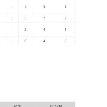
:
4
3
1
:
3
3
2
:
3
4
1
:
0
4
2
Tore
Punkte