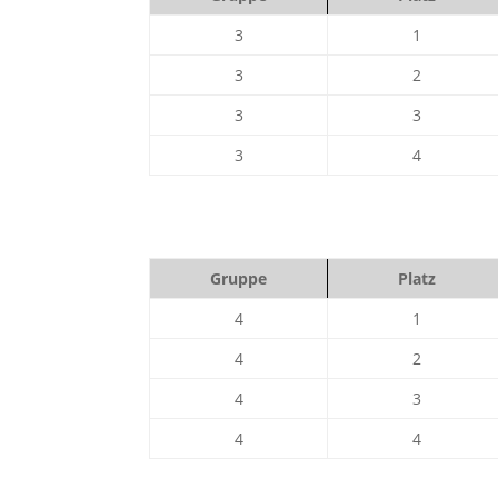
3
1
3
2
3
3
3
4
Gruppe
Platz
4
1
4
2
4
3
4
4