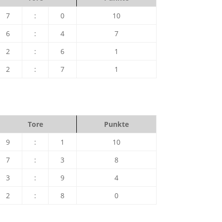
7
:
0
10
6
:
4
7
2
:
6
1
2
:
7
1
Tore
Punkte
9
:
1
10
7
:
3
8
3
:
9
4
2
:
8
0