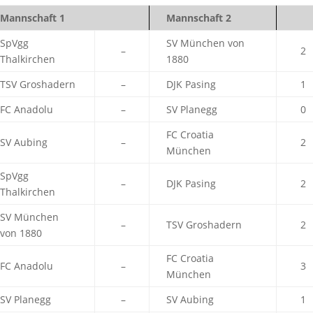
Mannschaft 1
Mannschaft 2
SpVgg
SV München von
–
2
Thalkirchen
1880
TSV Groshadern
–
DJK Pasing
1
FC Anadolu
–
SV Planegg
0
FC Croatia
SV Aubing
–
2
München
SpVgg
–
DJK Pasing
2
Thalkirchen
SV München
–
TSV Groshadern
2
von 1880
FC Croatia
FC Anadolu
–
3
München
SV Planegg
–
SV Aubing
1