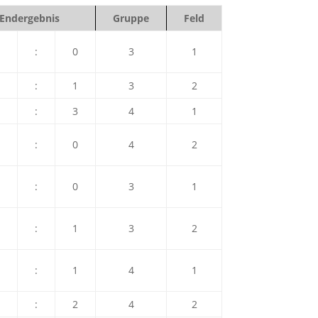
Endergebnis
Gruppe
Feld
:
0
3
1
:
1
3
2
:
3
4
1
:
0
4
2
:
0
3
1
:
1
3
2
:
1
4
1
:
2
4
2