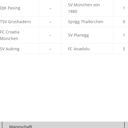
SV München von
DJK Pasing
–
1
1880
TSV Groshadern
–
SpVgg Thalkirchen
0
FC Croatia
–
SV Planegg
1
München
SV Aubing
–
FC Anadolu
5
Mannschaft