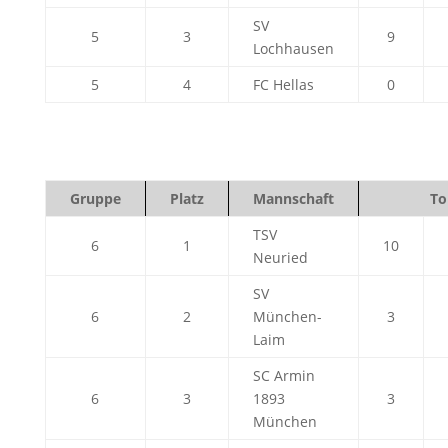
SV
5
3
9
Lochhausen
5
4
FC Hellas
0
Gruppe
Platz
Mannschaft
To
TSV
6
1
10
Neuried
SV
6
2
München-
3
Laim
SC Armin
6
3
1893
3
München