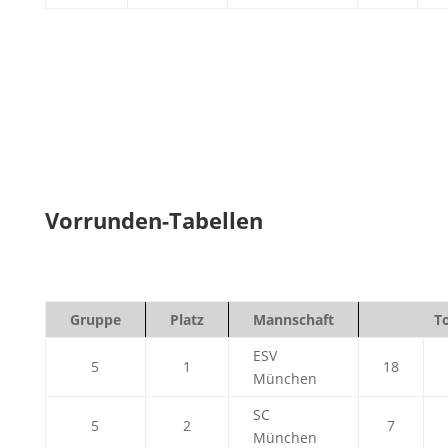
Vorrunden-Tabellen
Gruppe
Platz
Mannschaft
T
ESV
5
1
18
München
SC
5
2
7
München