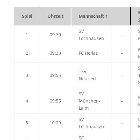
Spiel
Uhrzeit
Mannschaft 1
SV
1
09:30
–
Lochhausen
2
09:30
FC Hellas
–
TSV
3
09:55
–
Neuried
SV
4
09:55
München-
–
Laim
SV
5
10:20
–
Lochhausen
SC