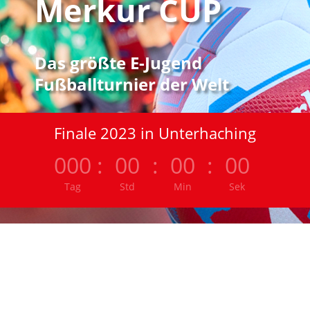
Merkur CUP
Das größte E-Jugend
Fußballturnier der Welt
Finale 2023 in Unterhaching
000
:
00
:
00
:
00
Tag
Std
Min
Sek