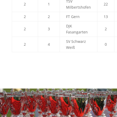
TSV
2
1
22
Milbertshofen
2
2
FT Gern
13
DJK
2
3
2
Fasangarten
SV Schwarz
2
4
0
Weiß