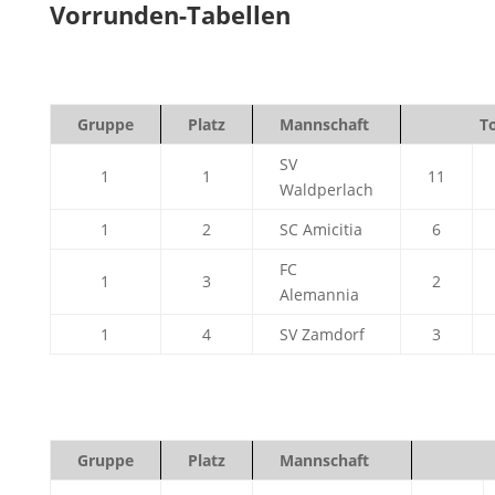
Vorrunden-Tabellen
Gruppe
Platz
Mannschaft
T
SV
1
1
11
Waldperlach
1
2
SC Amicitia
6
FC
1
3
2
Alemannia
1
4
SV Zamdorf
3
Gruppe
Platz
Mannschaft