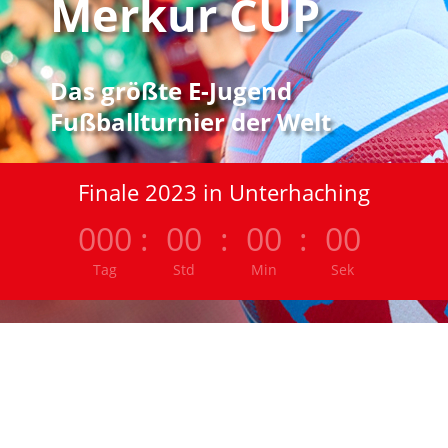
Merkur CUP
Das größte E-Jugend
Fußballturnier der Welt
Finale 2023 in Unterhaching
000
:
00
:
00
:
00
Tag
Std
Min
Sek