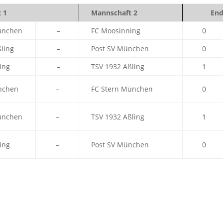
 1
Mannschaft 2
End
ünchen
–
FC Moosinning
0
ling
–
Post SV München
0
ing
–
TSV 1932 Aßling
1
nchen
–
FC Stern München
0
ünchen
–
TSV 1932 Aßling
1
ing
–
Post SV München
0