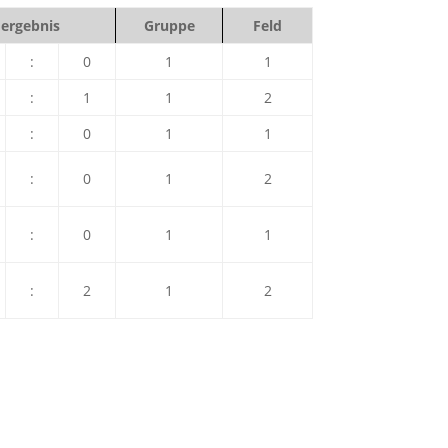
ergebnis
Gruppe
Feld
:
0
1
1
:
1
1
2
:
0
1
1
:
0
1
2
:
0
1
1
:
2
1
2