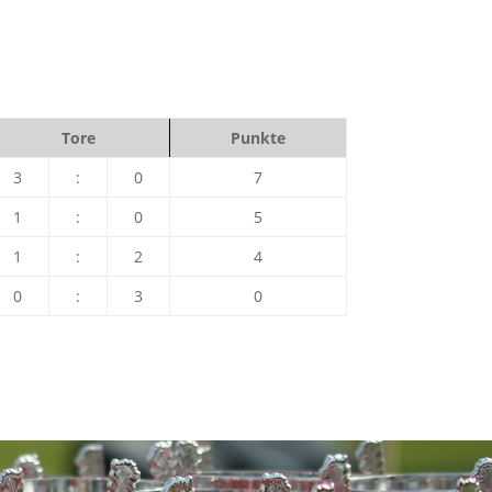
Tore
Punkte
3
:
0
7
1
:
0
5
1
:
2
4
0
:
3
0