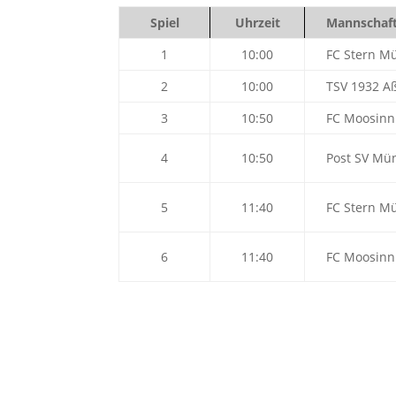
Spiel
Uhrzeit
Mannschaft
1
10:00
FC Stern M
2
10:00
TSV 1932 Aß
3
10:50
FC Moosinn
4
10:50
Post SV Mü
5
11:40
FC Stern M
6
11:40
FC Moosinn