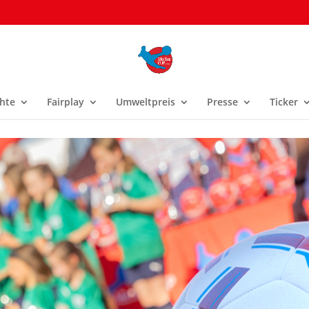
hte
Fairplay
Umweltpreis
Presse
Ticker