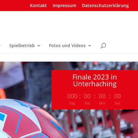
Kontakt
Impressum
Datenschutzerklärung
Spielbetrieb
Fotos und Videos
Finale 2023 in
Unterhaching
000
:
00
:
00
:
00
Tag
Std
Min
Sek