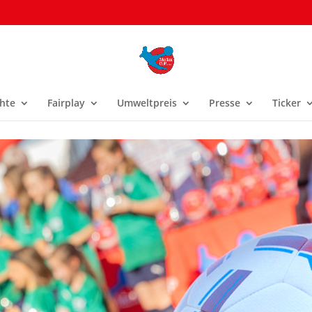
hte
Fairplay
Umweltpreis
Presse
Ticker