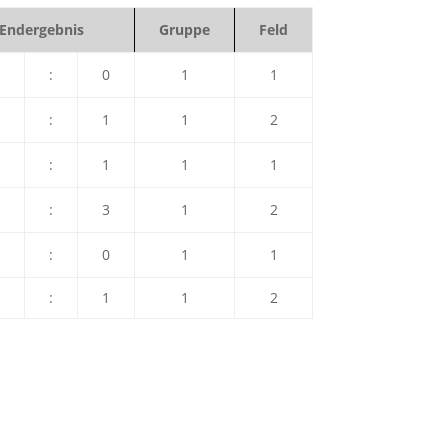
Endergebnis
Gruppe
Feld
:
0
1
1
:
1
1
2
:
1
1
1
:
3
1
2
:
0
1
1
:
1
1
2