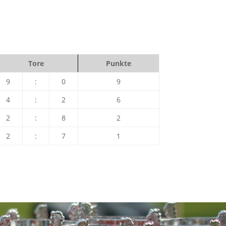
Tore
Punkte
9
:
0
9
4
:
2
6
2
:
8
2
2
:
7
1