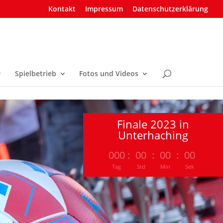
Kontakt
Impressum
Datenschutzerklärung
Spielbetrieb
Fotos und Videos
Finale 2023 in
Unterhaching
000
:
00
:
00
:
00
Tag
Std
Min
Sek