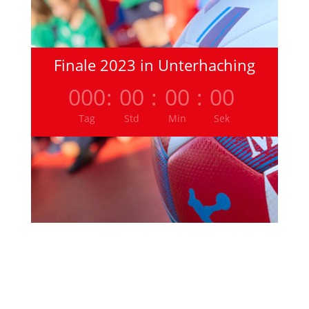
Finale 2023 in Unterhaching
000
:
00
:
00
:
00
Tag
Std
Min
Sek