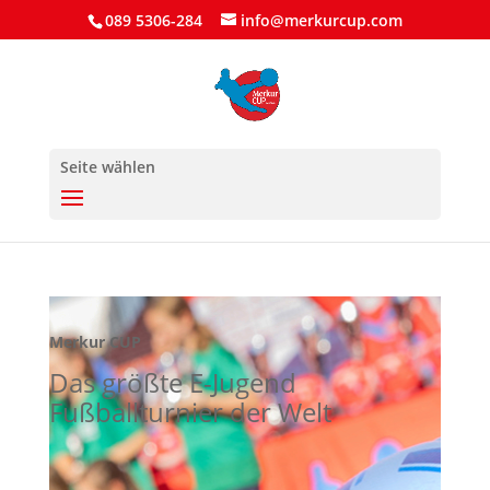
089 5306-284
info@merkurcup.com
Seite wählen
Merkur CUP
Das größte E-Jugend
Fußballturnier der Welt