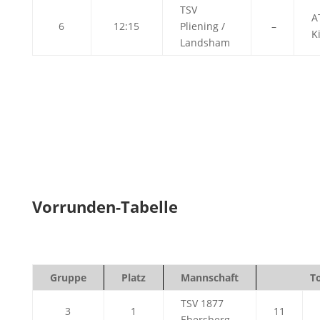
TSV
A
6
12:15
Pliening /
–
K
Landsham
Vorrunden-Tabelle
Gruppe
Platz
Mannschaft
T
TSV 1877
3
1
11
Ebersberg