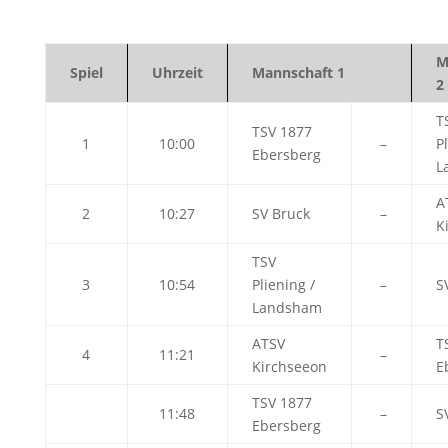
M
Spiel
Uhrzeit
Mannschaft 1
2
T
TSV 1877
1
10:00
–
P
Ebersberg
L
A
2
10:27
SV Bruck
–
K
TSV
3
10:54
Pliening /
–
S
Landsham
ATSV
T
4
11:21
–
Kirchseeon
E
TSV 1877
11:48
–
S
Ebersberg