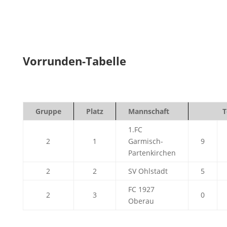
Vorrunden-Tabelle
Gruppe
Platz
Mannschaft
T
1.FC
2
1
Garmisch-
9
Partenkirchen
2
2
SV Ohlstadt
5
FC 1927
2
3
0
Oberau