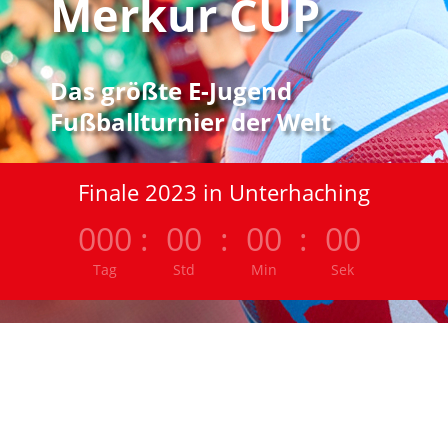
Merkur CUP
Das größte E-Jugend
Fußballturnier der Welt
Finale 2023 in Unterhaching
000
:
00
:
00
:
00
Tag
Std
Min
Sek