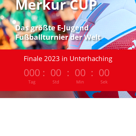
Merkur CUP
Das größte E-Jugend
Fußballturnier der Welt
Finale 2023 in Unterhaching
000
:
00
:
00
:
00
Tag
Std
Min
Sek