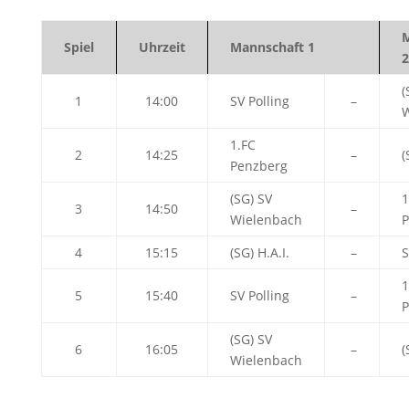
M
Spiel
Uhrzeit
Mannschaft 1
2
(
1
14:00
SV Polling
–
W
1.FC
2
14:25
–
(
Penzberg
(SG) SV
1
3
14:50
–
Wielenbach
P
4
15:15
(SG) H.A.I.
–
S
1
5
15:40
SV Polling
–
P
(SG) SV
6
16:05
–
(
Wielenbach