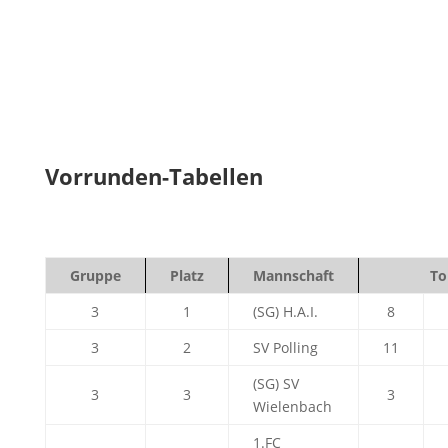
Vorrunden-Tabellen
Gruppe
Platz
Mannschaft
To
3
1
(SG) H.A.I.
8
3
2
SV Polling
11
(SG) SV
3
3
3
Wielenbach
1.FC