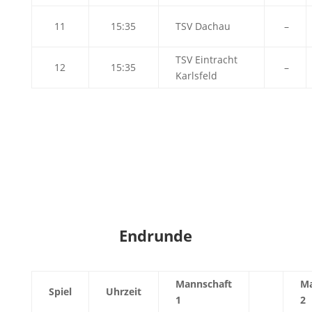
11
15:35
TSV Dachau
–
TSV Eintracht
12
15:35
–
Karlsfeld
Endrunde
Mannschaft
Ma
Spiel
Uhrzeit
1
2