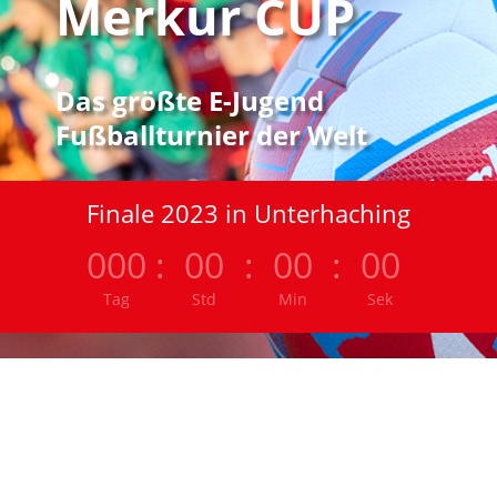
Merkur CUP
Das größte E-Jugend
Fußballturnier der Welt
Finale 2023 in Unterhaching
000
:
00
:
00
:
00
Tag
Std
Min
Sek