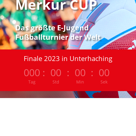
Merkur CUP
Das größte E-Jugend
Fußballturnier der Welt
Finale 2023 in Unterhaching
000
:
00
:
00
:
00
Tag
Std
Min
Sek