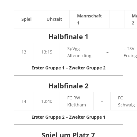
Mannschaft
Ma
Spiel
Uhrzeit
1
2
Halbfinale 1
SpVgg
– TSV
13
13:15
–
Altenerding
Erding
Erster Gruppe 1 – Zweiter Gruppe 2
Halbfinale 2
FC RW
FC
14
13:40
–
Klettham
Schwaig
Erster Gruppe 2 – Zweiter Gruppe 1
Spiel um Platz 7