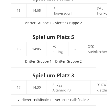
FC
(SG)
15
14:05
–
Hörgersdorf
Hörlk
Vierter Gruppe 1 – Vierter Gruppe 2
Spiel um Platz 5
FC
(SG)
16
14:05
–
Eitting
Steinkirche
Dritter Gruppe 1 – Dritter Gruppe 2
Spiel um Platz 3
SpVgg
FC RW
17
14:30
–
Altenerding
Klett
Verlierer Halbfinale 1 – Verlierer Halbfinale 2