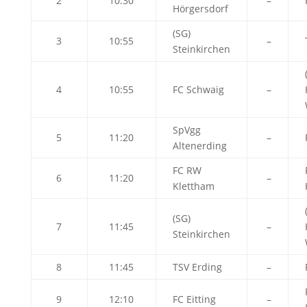
2
10:30
–
Hörgersdorf
(SG)
3
10:55
–
Steinkirchen
4
10:55
FC Schwaig
–
SpVgg
5
11:20
–
Altenerding
FC RW
6
11:20
–
Klettham
(SG)
7
11:45
–
Steinkirchen
8
11:45
TSV Erding
–
9
12:10
FC Eitting
–