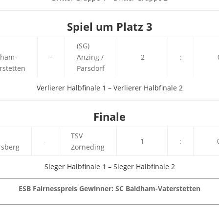
Spiel um Platz 3
(SG)
dham-
–
Anzing /
2
:
rstetten
Parsdorf
Verlierer Halbfinale 1 – Verlierer Halbfinale 2
Finale
TSV
–
1
:
rsberg
Zorneding
Sieger Halbfinale 1 – Sieger Halbfinale 2
ESB Fairnesspreis Gewinner: SC Baldham-Vaterstetten