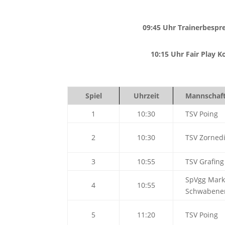
09:45 Uhr Trainerbespr
10:15 Uhr Fair Play 
Spiel
Uhrzeit
Mannschaft
1
10:30
TSV Poing
2
10:30
TSV Zorned
3
10:55
TSV Grafing
SpVgg Mark
4
10:55
Schwabene
5
11:20
TSV Poing