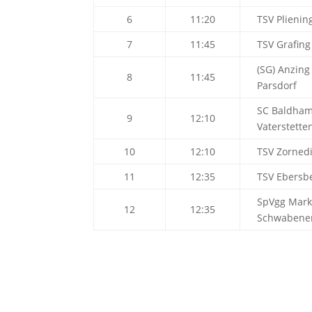
6
11:20
TSV Plienin
7
11:45
TSV Grafing
(SG) Anzing 
8
11:45
Parsdorf
SC Baldham
9
12:10
Vaterstette
10
12:10
TSV Zorned
11
12:35
TSV Ebersb
SpVgg Mark
12
12:35
Schwabene