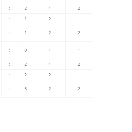
:
2
1
2
:
1
2
1
:
1
2
2
:
0
1
1
:
2
1
2
:
2
2
1
:
6
2
2