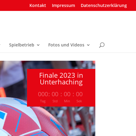
Kontakt
Impressum
Datenschutzerklärung
Spielbetrieb
Fotos und Videos
Finale 2023 in
Unterhaching
000
:
00
:
00
:
00
Tag
Std
Min
Sek