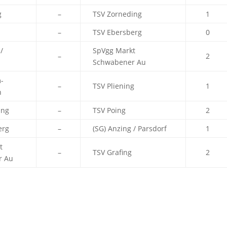
g
–
TSV Zorneding
1
–
TSV Ebersberg
0
/
SpVgg Markt
–
2
Schwabener Au
-
–
TSV Pliening
1
n
ing
–
TSV Poing
2
erg
–
(SG) Anzing / Parsdorf
1
t
–
TSV Grafing
2
r Au