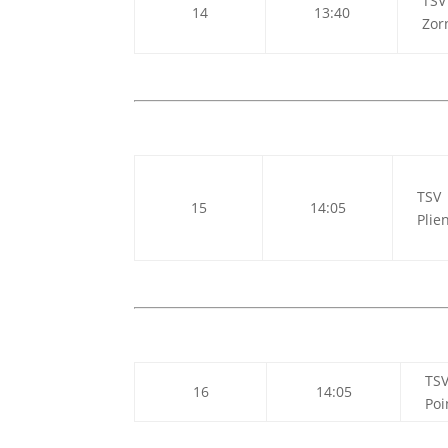
TSV
14
13:40
Zor
TSV
15
14:05
Plie
TS
16
14:05
Poi