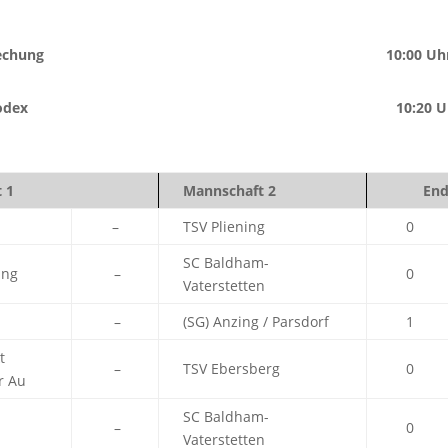
echung
10:00 Uh
Kodex
10:20 U
 1
Mannschaft 2
End
–
TSV Pliening
0
SC Baldham-
ing
–
0
Vaterstetten
–
(SG) Anzing / Parsdorf
1
t
–
TSV Ebersberg
0
r Au
SC Baldham-
–
0
Vaterstetten