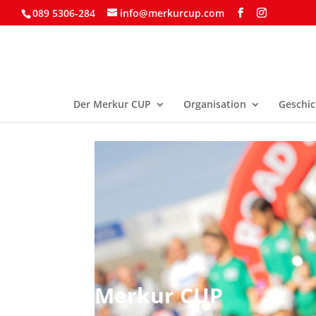
089 5306-284
info@merkurcup.com
Der Merkur CUP
Organisation
Geschic
Merkur CUP