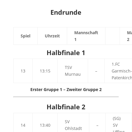
Endrunde
Mannschaft
Ma
Spiel
Uhrzeit
1
2
Halbfinale 1
1.FC
TSV
13
13:15
–
Garmisch-
Murnau
Patenkirc
Erster Gruppe 1 – Zweiter Gruppe 2
Halbfinale 2
(SG)
SV
14
13:40
–
SV
Ohlstadt
Uffing