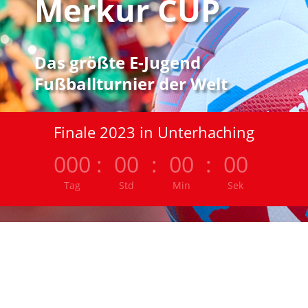
Merkur CUP
Das größte E-Jugend
Fußballturnier der Welt
Finale 2023 in Unterhaching
000
:
00
:
00
:
00
Tag
Std
Min
Sek