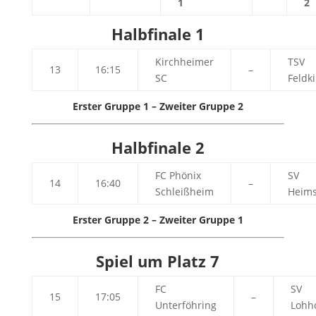
1
2
Halbfinale 1
Kirchheimer
TSV
13
16:15
–
SC
Feldk
Erster Gruppe 1 – Zweiter Gruppe 2
Halbfinale 2
FC Phönix
SV
14
16:40
–
Schleißheim
Heims
Erster Gruppe 2 – Zweiter Gruppe 1
Spiel um Platz 7
FC
SV
15
17:05
–
Unterföhring
Lohh