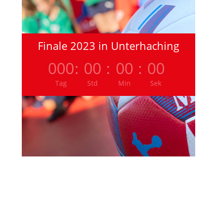
Finale 2023 in Unterhaching
000
:
00
:
00
:
00
Tag
Std
Min
Sek