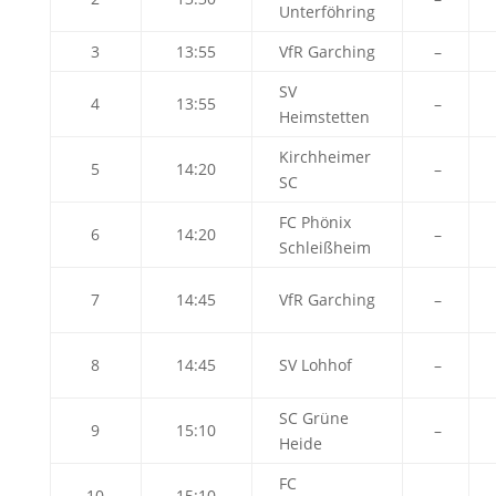
Unterföhring
3
13:55
VfR Garching
–
SV
4
13:55
–
Heimstetten
Kirchheimer
5
14:20
–
SC
FC Phönix
6
14:20
–
Schleißheim
7
14:45
VfR Garching
–
8
14:45
SV Lohhof
–
SC Grüne
9
15:10
–
Heide
FC
10
15:10
–