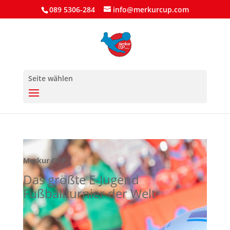
089 5306-284
info@merkurcup.com
Seite wählen
Merkur CUP
Das größte E-Jugend
Fußballturnier der Welt