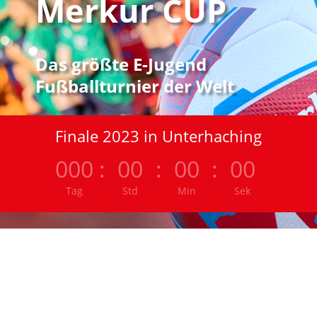
Merkur CUP
Das größte E-Jugend
Fußballturnier der Welt
Finale 2023 in Unterhaching
000
:
00
:
00
:
00
Tag
Std
Min
Sek