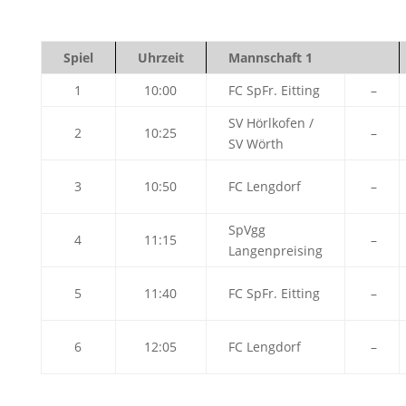
Spiel
Uhrzeit
Mannschaft 1
1
10:00
FC SpFr. Eitting
–
SV Hörlkofen /
2
10:25
–
SV Wörth
3
10:50
FC Lengdorf
–
SpVgg
4
11:15
–
Langenpreising
5
11:40
FC SpFr. Eitting
–
6
12:05
FC Lengdorf
–