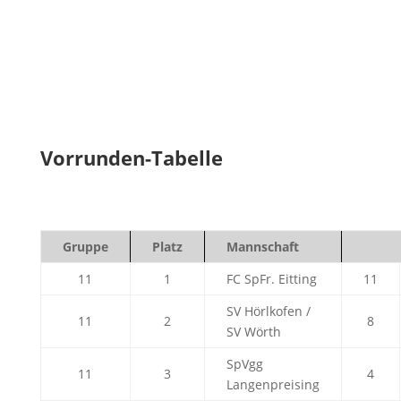
Vorrunden-Tabelle
Gruppe
Platz
Mannschaft
11
1
FC SpFr. Eitting
11
SV Hörlkofen /
11
2
8
SV Wörth
SpVgg
11
3
4
Langenpreising