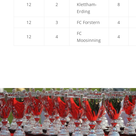
12
2
Klettham-
8
Erding
12
3
FC Forstern
4
FC
12
4
4
Moosinning