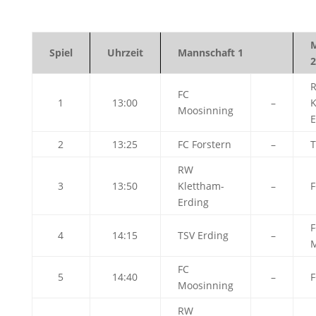
M
Spiel
Uhrzeit
Mannschaft 1
2
FC
1
13:00
–
K
Moosinning
E
2
13:25
FC Forstern
–
T
RW
3
13:50
Klettham-
–
F
Erding
F
4
14:15
TSV Erding
–
M
FC
5
14:40
–
F
Moosinning
RW