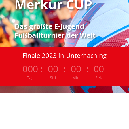
Merkur CUP
Das größte E-Jugend
Fußballturnier der Welt
Finale 2023 in Unterhaching
000
:
00
:
00
:
00
Tag
Std
Min
Sek