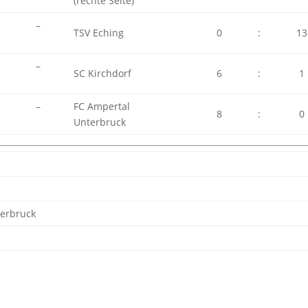
(rechte Seite)
–
TSV Eching
0
:
13
–
SC Kirchdorf
6
:
1
–
FC Ampertal
8
:
0
Unterbruck
terbruck