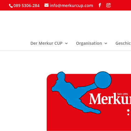
089 5306-284
info@merkurcup.com
Der Merkur CUP
Organisation
Geschic