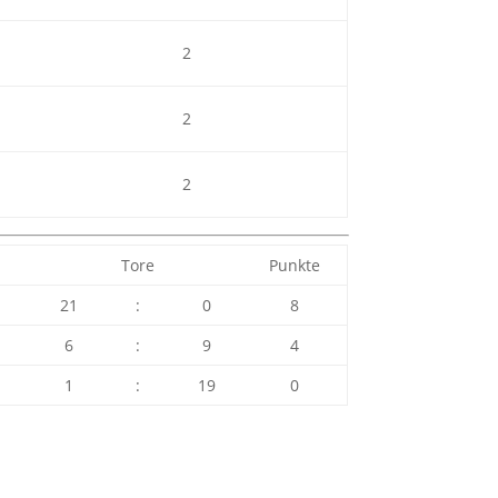
2
2
2
Tore
Punkte
21
:
0
8
6
:
9
4
1
:
19
0