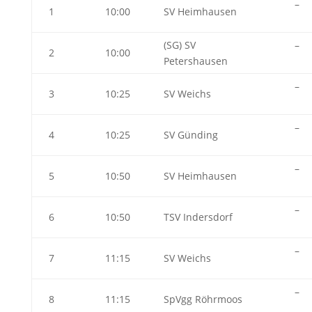
–
1
10:00
SV Heimhausen
(SG) SV
–
2
10:00
Petershausen
–
3
10:25
SV Weichs
–
4
10:25
SV Günding
–
5
10:50
SV Heimhausen
–
6
10:50
TSV Indersdorf
–
7
11:15
SV Weichs
–
8
11:15
SpVgg Röhrmoos