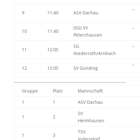
–
9
11:40
ASV Dachau
(SG) SV
–
10
11:40
Petershausen
SG
–
11
12:05
Niederroth/Arnbach
–
12
12:05
SV Günding
Gruppe
Platz
Mannschaft
1
1
ASV Dachau
SV
1
2
Heimhausen
TSV
1
3
Indersdorf