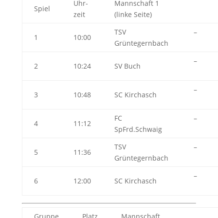
Uhr-
Mannschaft 1
Spiel
zeit
(linke Seite)
TSV
–
1
10:00
Grüntegernbach
–
2
10:24
SV Buch
–
3
10:48
SC Kirchasch
FC
–
4
11:12
SpFrd.Schwaig
TSV
–
5
11:36
Grüntegernbach
–
6
12:00
SC Kirchasch
Gruppe
Platz
Mannschaft