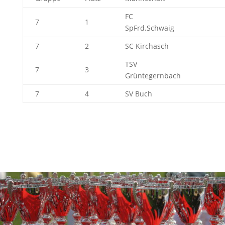
FC
7
1
SpFrd.Schwaig
7
2
SC Kirchasch
TSV
7
3
Grüntegernbach
7
4
SV Buch