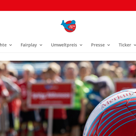
hte
Fairplay
Umweltpreis
Presse
Ticker