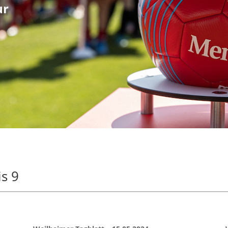
ur
is 9