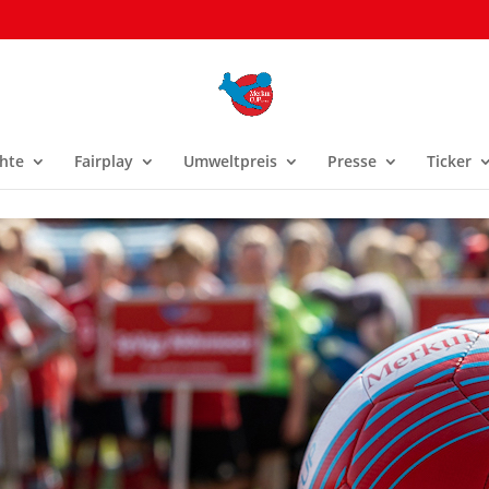
hte
Fairplay
Umweltpreis
Presse
Ticker