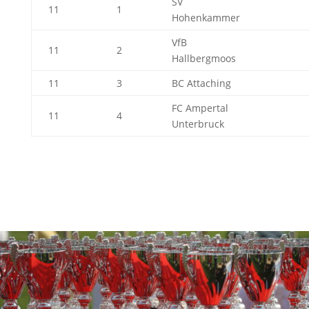
SV
11
1
Hohenkammer
VfB
11
2
Hallbergmoos
11
3
BC Attaching
FC Ampertal
11
4
Unterbruck