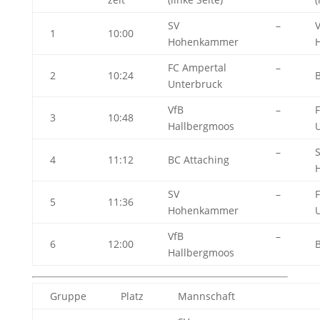
SV
–
1
10:00
Hohenkammer
FC Ampertal
–
2
10:24
B
Unterbruck
VfB
–
3
10:48
Hallbergmoos
–
4
11:12
BC Attaching
SV
–
5
11:36
Hohenkammer
VfB
–
6
12:00
B
Hallbergmoos
Gruppe
Platz
Mannschaft