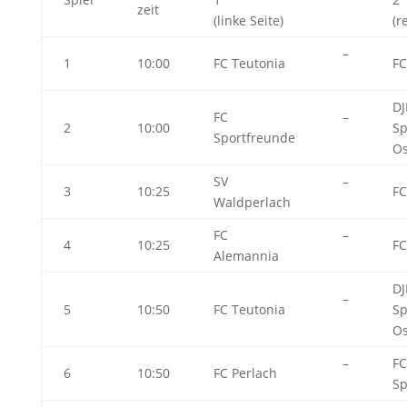
zeit
(linke Seite)
(r
–
1
10:00
FC Teutonia
FC
DJ
FC
–
2
10:00
Sp
Sportfreunde
Os
SV
–
3
10:25
FC
Waldperlach
FC
–
4
10:25
FC
Alemannia
DJ
–
5
10:50
FC Teutonia
Sp
Os
–
FC
6
10:50
FC Perlach
Sp