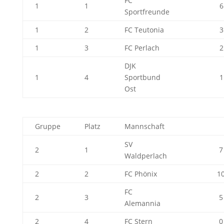
FC
1
1
6
Sportfreunde
1
2
FC Teutonia
3
1
3
FC Perlach
2
DJK
1
4
Sportbund
1
Ost
Gruppe
Platz
Mannschaft
SV
2
1
7
Waldperlach
2
2
FC Phönix
1
FC
2
3
5
Alemannia
2
4
FC Stern
0