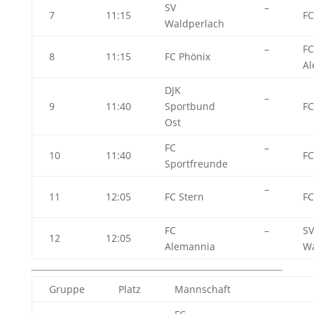
SV
–
7
11:15
FC
Waldperlach
–
FC
8
11:15
FC Phönix
Al
DJK
–
9
11:40
Sportbund
FC
Ost
FC
–
10
11:40
FC
Sportfreunde
–
11
12:05
FC Stern
FC
FC
–
SV
12
12:05
Alemannia
Wa
Gruppe
Platz
Mannschaft