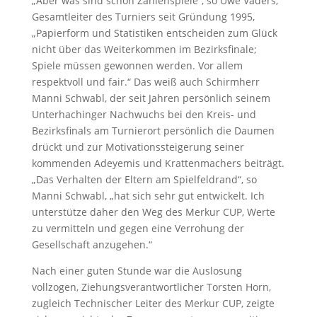
„Aber was sind schon Zahlenspiele“, so Uwe Vaders,
Gesamtleiter des Turniers seit Gründung 1995,
„Papierform und Statistiken entscheiden zum Glück
nicht über das Weiterkommen im Bezirksfinale;
Spiele müssen gewonnen werden. Vor allem
respektvoll und fair.“ Das weiß auch Schirmherr
Manni Schwabl, der seit Jahren persönlich seinem
Unterhachinger Nachwuchs bei den Kreis- und
Bezirksfinals am Turnierort persönlich die Daumen
drückt und zur Motivationssteigerung seiner
kommenden Adeyemis und Krattenmachers beiträgt.
„Das Verhalten der Eltern am Spielfeldrand“, so
Manni Schwabl, „hat sich sehr gut entwickelt. Ich
unterstütze daher den Weg des Merkur CUP, Werte
zu vermitteln und gegen eine Verrohung der
Gesellschaft anzugehen.“
Nach einer guten Stunde war die Auslosung
vollzogen, Ziehungsverantwortlicher Torsten Horn,
zugleich Technischer Leiter des Merkur CUP, zeigte