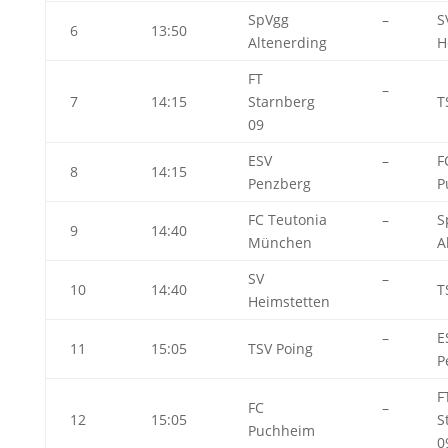
SpVgg
–
S
6
13:50
Altenerding
H
FT
–
7
14:15
Starnberg
T
09
ESV
–
F
8
14:15
Penzberg
P
FC Teutonia
–
S
9
14:40
München
A
SV
–
10
14:40
T
Heimstetten
–
E
11
15:05
TSV Poing
P
F
FC
–
12
15:05
S
Puchheim
0