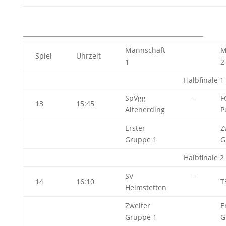
Mannschaft
M
Spiel
Uhrzeit
1
2
Halbfinale 1
SpVgg
–
F
13
15:45
Altenerding
P
Erster
Z
Gruppe 1
G
Halbfinale 2
SV
–
14
16:10
T
Heimstetten
Zweiter
E
Gruppe 1
G