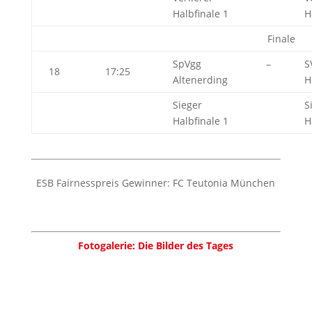
Halbfinale 1
H
Finale
SpVgg
–
S
18
17:25
Altenerding
H
Sieger
S
Halbfinale 1
H
ESB Fairnesspreis Gewinner: FC Teutonia München
Fotogalerie: Die Bilder des Tages