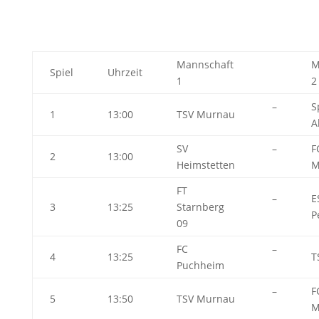
Mannschaft
M
Spiel
Uhrzeit
1
2
–
S
1
13:00
TSV Murnau
A
SV
–
F
2
13:00
Heimstetten
M
FT
–
E
3
13:25
Starnberg
P
09
FC
–
4
13:25
T
Puchheim
–
F
5
13:50
TSV Murnau
M