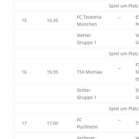
Spiel um Platz
FC Teutonia
–
E
15
16:35
München
P
Vierter
V
Gruppe 1
G
Spiel um Platz
F
–
16
16:35
TSV Murnau
S
0
Dritter
D
Gruppe 1
G
Spiel um Platz
FC
–
17
17:00
T
Puchheim
Verlierer
V