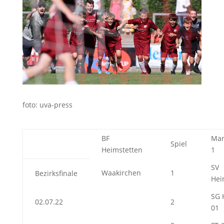
foto: uva-press
BF
Man
Spiel
Heimstetten
1
SV
Waakirchen
1
Bezirksfinale
Hei
SG 
02.07.22
2
01