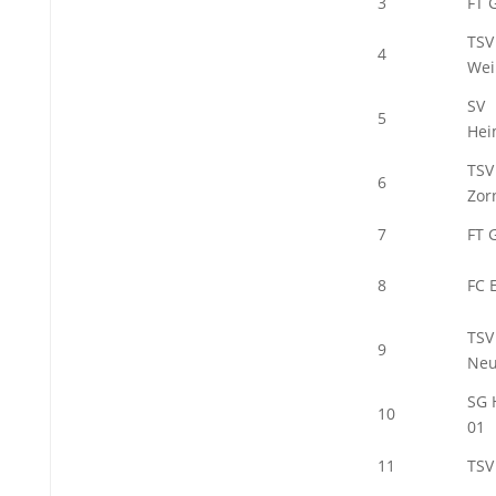
3
FT 
TSV
4
Wei
SV
5
Hei
TSV
6
Zor
7
FT 
8
FC 
TSV
9
Neu
SG 
10
01
11
TSV