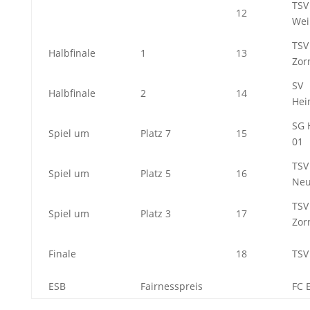
TSV
12
Wei
TSV
Halbfinale
1
13
Zor
SV
Halbfinale
2
14
Hei
SG 
Spiel um
Platz 7
15
01
TSV
Spiel um
Platz 5
16
Neu
TSV
Spiel um
Platz 3
17
Zor
Finale
18
TSV
ESB
Fairnesspreis
FC 