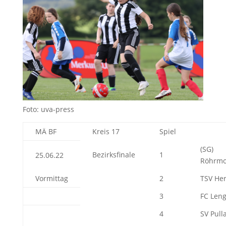
Foto: uva-press
MÄ BF
Kreis 17
Spiel
(SG)
Bezirksfinale
1
25.06.22
Röhrmo
Vormittag
2
TSV Her
3
FC Leng
4
SV Pull