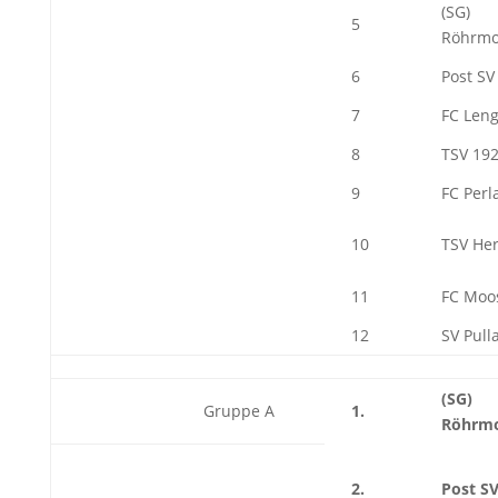
(SG)
5
Röhrmo
6
Post S
7
FC Leng
8
TSV 192
9
FC Per
10
TSV Her
11
FC Moo
12
SV Pull
(SG)
Gruppe A
1.
Röhrm
2.
Post S