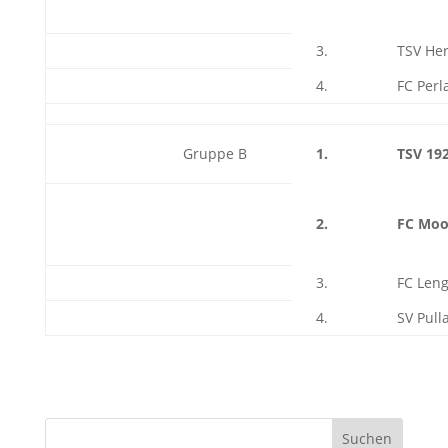
3.
TSV Her
4.
FC Per
Gruppe B
1.
TSV 192
2.
FC Moo
3.
FC Leng
4.
SV Pull
Suchen