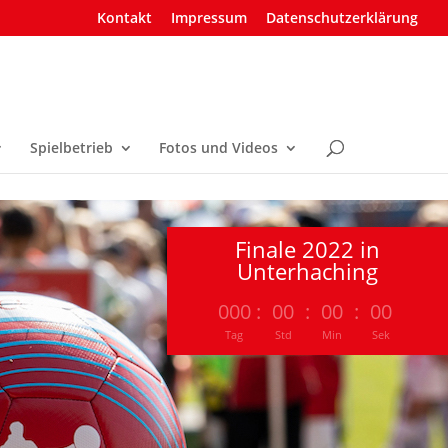
Kontakt
Impressum
Datenschutzerklärung
Spielbetrieb
Fotos und Videos
Finale 2022 in
Unterhaching
000
:
00
:
00
:
00
Tag
Std
Min
Sek