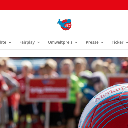
hte
Fairplay
Umweltpreis
Presse
Ticker