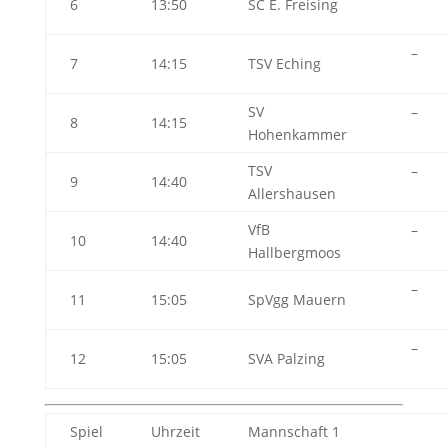
6
13:50
SC E. Freising
–
7
14:15
TSV Eching
SV
–
8
14:15
Hohenkammer
TSV
–
9
14:40
Allershausen
VfB
–
10
14:40
Hallbergmoos
–
11
15:05
SpVgg Mauern
–
12
15:05
SVA Palzing
Spiel
Uhrzeit
Mannschaft 1