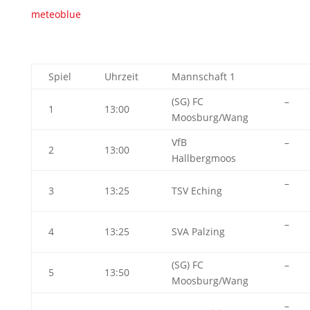
meteoblue
Spiel
Uhrzeit
Mannschaft 1
(SG) FC
–
1
13:00
Moosburg/Wang
VfB
–
2
13:00
Hallbergmoos
–
3
13:25
TSV Eching
–
4
13:25
SVA Palzing
(SG) FC
–
5
13:50
Moosburg/Wang
–