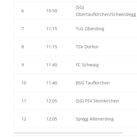
(SG)
6
10:50
Obertaufkirchen/Schwindegg
7
11:15
TuS Oberding
8
11:15
TSV Dorfen
9
11:40
FC Schwaig
10
11:40
BSG Taufkirchen
11
12:05
(SG) FSV Steinkirchen
12
12:05
SpVgg Altenerding