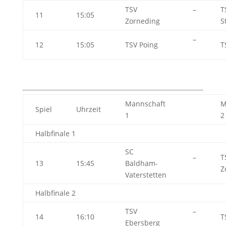
TSV
–
T
11
15:05
Zorneding
S
–
12
15:05
TSV Poing
T
Mannschaft
M
Spiel
Uhrzeit
1
2
Halbfinale 1
SC
–
T
13
15:45
Baldham-
Z
Vaterstetten
Halbfinale 2
TSV
–
14
16:10
T
Ebersberg