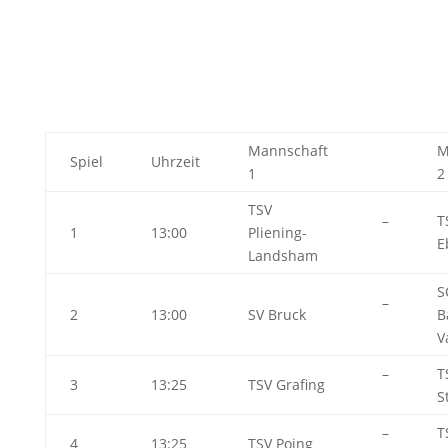
Mannschaft
M
Spiel
Uhrzeit
1
2
TSV
–
T
1
13:00
Pliening-
E
Landsham
S
–
2
13:00
SV Bruck
B
V
–
T
3
13:25
TSV Grafing
S
–
T
4
13:25
TSV Poing