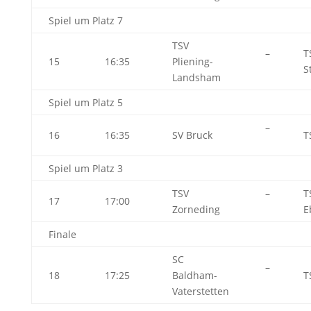
Spiel um Platz 7
TSV
–
T
15
16:35
Pliening-
S
Landsham
Spiel um Platz 5
–
16
16:35
SV Bruck
T
Spiel um Platz 3
TSV
–
T
17
17:00
Zorneding
E
Finale
SC
–
18
17:25
Baldham-
T
Vaterstetten