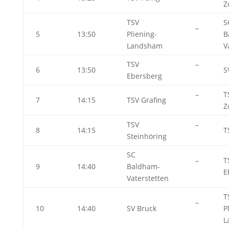
Z
TSV
S
–
5
13:50
Pliening-
B
Landsham
V
TSV
–
6
13:50
S
Ebersberg
–
T
7
14:15
TSV Grafing
Z
TSV
–
8
14:15
T
Steinhöring
SC
–
T
9
14:40
Baldham-
E
Vaterstetten
T
–
10
14:40
SV Bruck
P
L